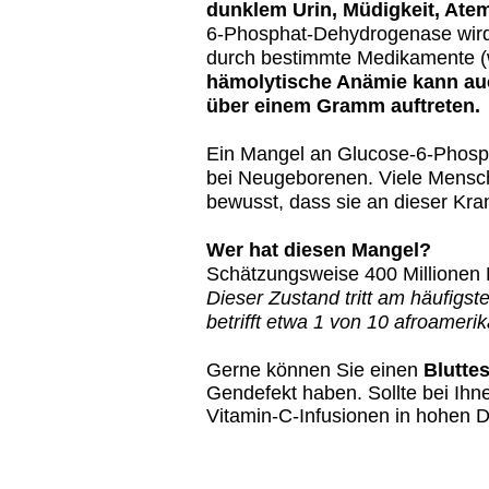
dunklem Urin, Müdigkeit, Ate
6-Phosphat-Dehydrogenase wird e
durch bestimmte Medikamente (w
hämolytische Anämie kann au
über einem Gramm auftreten.
Ein Mangel an Glucose-6-Phos
bei Neugeborenen. Viele Mensch
bewusst, dass sie an dieser Kran
​Wer hat diesen Mangel?
Schätzungsweise 400 Millionen
Dieser Zustand tritt am häufigs
betrifft etwa 1 von 10 afroamer
Gerne können Sie einen
Bluttes
Gendefekt haben
. Sollte bei I
Vitamin-C-Infusionen in hohen 