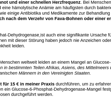
mnot und einer schnellen Herzfrequenz
. Bei Menschen
ine hämolytische Anämie am häufigsten durch bakteriell
ie einige Antibiotika und Medikamente zur Behandlung 
ch nach dem Verzehr von Fava-Bohnen oder einer er
phat-Dehydrogenase
ist auch eine signifikante Ursache f
en mit dieser Störung haben jedoch nie Anzeichen oder
kheit leiden.
 Menschen weltweit leiden an einem Mangel an Glucos
ten in bestimmten Teilen Afrikas, Asiens, des Mittelmeer
ikanischen Männern in den Vereinigten Staaten.
t für 15 € in meiner Praxis
durchführen, um zu erfahren
hnen ein Glucose-6-Phosphat-Dehydrogenase-Mangel festg
Dosen durchgeführt werden.