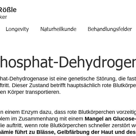
Rößle
ker
Longevity
Naturheilkunde
Behandlungsfelder
Phosphat-Dehydroge
t-Dehydrogenase ist eine genetische Störung, die fast 
itt. Dieser Zustand betrifft hauptsächlich rote Blutkörp
n Körper transportieren.
t in einem Enzym dazu, dass rote Blutkörperchen vorzei
roblem im Zusammenhang mit einem
Mangel an Glucose
die auftritt, wenn rote Blutkörperchen schneller zerstört 
nämie führt zu Blässe, Gelbfärbung der Haut und de