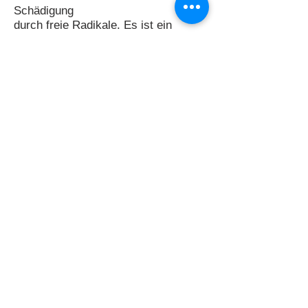
Schädigung
durch freie Radikale. Es ist ein
quantitativer Test, der angibt, ob und
wie viele
Abschnitte des mitochondrialen
Erbguts zerstört sind. Der Verlust
eines
DNA-Abschnitts wird als Deletion
bezeichnet. Der Test bewertet
anhand von
DNA-Kopien, wie groß der oxidative
Stress für die Mitochondrien ist.