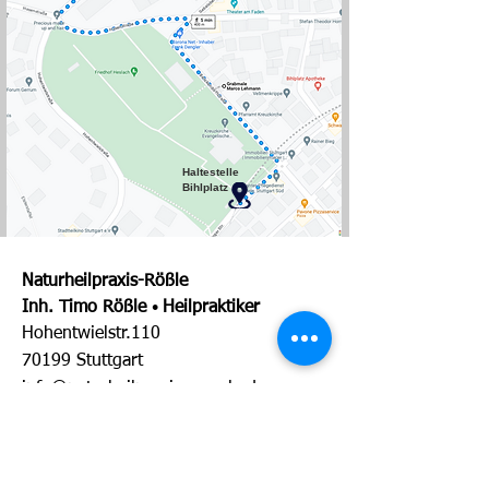
Haltestelle
Bihlplatz
Naturheilpraxis-Rößle
Inh. Timo Rößle
Heilpraktiker
•
Hohentwielstr.110
70199 Stuttgart
info@naturheilpraxis-roessle.de
+49 711 838 299 80
Datenschutz
AGB's