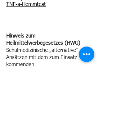
TNF-a-Hemmtest
Hinweis zum
Heilmittelwerbegesetzes (HWG)
Schulmedizinische „alternative”
Ansätzen mit dem zum Einsatz
kommenden
Präparate/Therapieverfahren auf dem
Gebiet der sogenannten
„Komplementärmedizin” liegen
diesbezüglich keine allgemein
anerkannten wissenschaftlichen
Erkenntnisse über das
Nutzen-/Risikoprofil vor. Der Einsatz
kann daher auch unbekannte Risiken
bergen.
Ein Therapieerfolg kann, muss aber