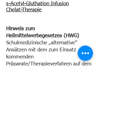
s-Acetyl-Gluthation Infusion
Chelat-Therapie
Hinweis zum
Heilmittelwerbegesetzes (HWG)
Schulmedizinische „alternative”
Ansätzen mit dem zum Einsatz
kommenden
Präparate/Therapieverfahren auf dem
Gebiet der sogenannten
„Komplementärmedizin” liegen
diesbezüglich keine allgemein
anerkannten wissenschaftlichen
Erkenntnisse über das
Nutzen-/Risikoprofil vor. Der Einsatz
kann daher auch unbekannte Risiken
bergen.
Ein Therapieerfolg kann, muss aber
nicht eintreten.