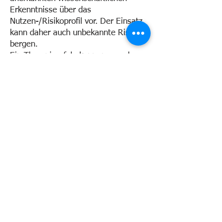
Erkenntnisse über das
Nutzen-/Risikoprofil vor. Der Einsatz
kann daher auch unbekannte Risiken
bergen.
Ein Therapieerfolg kann, muss aber
nicht eintreten.
Zur Online Terminbuchung
Naturheilpraxis-Rößle
Inh. Timo Rößle
Heilpraktiker
•
Hohentwielstr.110
70199 Stuttgart
info@naturheilpraxis-roessle.de
+49 711 838 299 80
Datenschutz